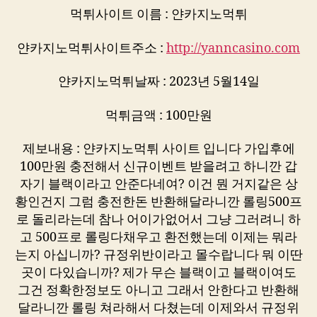
복
먹튀사이트 이름 : 얀카지노먹튀
이
얀카지노먹튀사이트주소 :
http://yanncasino.com
얀카지노먹튀날짜 : 2023년 5월14일
먹튀금액 : 100만원
제보내용 : 얀카지노먹튀 사이트 입니다 가입후에
100만원 충전해서 신규이벤트 받을려고 하니깐 갑
자기 블랙이라고 안준다네여? 이건 뭔 거지같은 상
황인건지 그럼 충전한돈 반환해달라니깐 롤링500프
로 돌리라는데 참나 어이가없어서 그냥 그러려니 하
고 500프로 롤링다채우고 환전했는데 이제는 뭐라
는지 아십니까? 규정위반이라고 몰수랍니다 뭐 이딴
곳이 다있습니까? 제가 무슨 블랙이고 블랙이여도
그건 정확한정보도 아니고 그래서 안한다고 반환해
달라니깐 롤링 쳐라해서 다쳤는데 이제와서 규정위