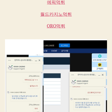
에픽먹튀
월드카지노먹튀
ORO먹튀