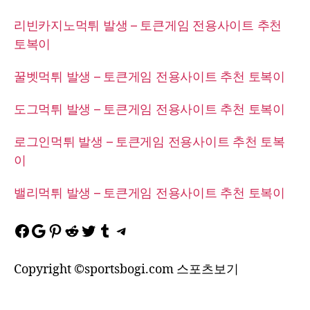
리빈카지노먹튀 발생 – 토큰게임 전용사이트 추천
토복이
꿀벳먹튀 발생 – 토큰게임 전용사이트 추천 토복이
도그먹튀 발생 – 토큰게임 전용사이트 추천 토복이
로그인먹튀 발생 – 토큰게임 전용사이트 추천 토복
이
밸리먹튀 발생 – 토큰게임 전용사이트 추천 토복이
Facebook
Google
Pinterest
Reddit
Twitter
Tumblr
Telegram
Copyright ©sportsbogi.com 스포츠보기